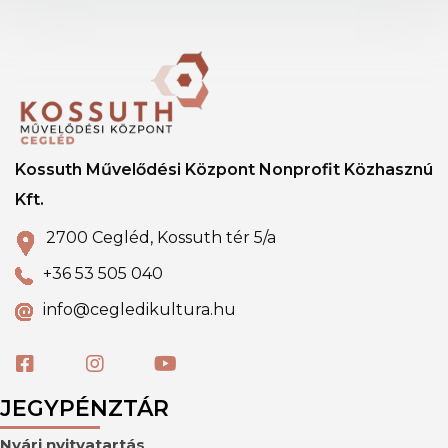
Kossuth Művelődési Központ Nonprofit Közhasznú
Kft.
2700 Cegléd, Kossuth tér 5/a
+36 53 505 040
info@cegledikultura.hu
JEGYPÉNZTÁR
Nyári nyitvatartás