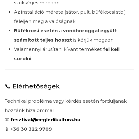
szükséges megadni
Az installáció mérete (sátor, pult, büfékocsi stb.)
feleljen meg a valóságnak
Büfékocsi esetén
a
vonóhoroggal együtt
számított teljes hosszt
is kérjük megadni
Valamennyi árusítani kívánt terméket
fel kell
sorolni
📞 Elérhetőségek
Technikai probléma vagy kérdés esetén forduljanak
hozzánk bizalommal:
📧
fesztival@cegledikultura.hu
📱
+36 30 322 9709