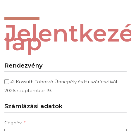
Jelentkezé
lap
Rendezvény
🐴 Kossuth Toborzó Ünnepély és Huszárfesztivál -
2026. szeptember 19.
Számlázási adatok
Cégnév