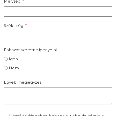
Mélység
Szélesség
Faházat szeretne igényelni
Igen
Nem
Egyéb megjegyzés:
Hozzájárulás ahhoz, hogy ez a weboldal tárolja a