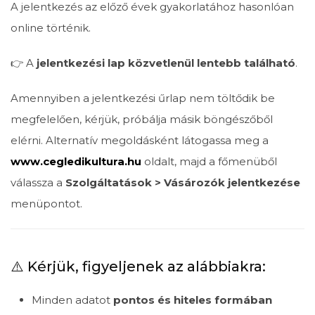
A jelentkezés az előző évek gyakorlatához hasonlóan
online történik.
👉 A
jelentkezési lap közvetlenül lentebb található
.
Amennyiben a jelentkezési űrlap nem töltődik be
megfelelően, kérjük, próbálja másik böngészőből
elérni. Alternatív megoldásként látogassa meg a
www.cegledikultura.hu
oldalt, majd a főmenüből
válassza a
Szolgáltatások > Vásározók jelentkezése
menüpontot.
⚠️ Kérjük, figyeljenek az alábbiakra:
Minden adatot
pontos és hiteles formában