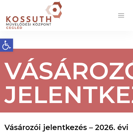
Eszköztár megnyitása
VÁSÁROZ
JELENTKE
Vásározói jelentkezés – 2026. évi