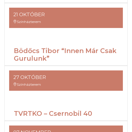
21 OKTÓBER
Színházterem
Bödőcs Tibor “Innen Már Csak
Gurulunk”
27 OKTÓBER
Színházterem
TVRTKO – Csernobil 40