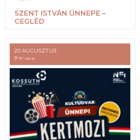
SZENT ISTVÁN ÜNNEPE –
CEGLÉD
20 AUGUSZTUS
"B" udvar