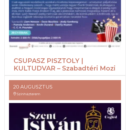
CSUPASZ PISZTOLY |
KULTUDVAR – Szabadtéri Mozi
20 AUGUSZTUS
Színházterem