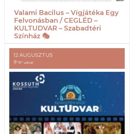
Valami Bacilus – Vígjátéka Egy
Felvonásban / CEGLÉD –
KULTUDVAR – Szabadtéri
Színház 🎭
12 AUGUSZTUS
"B" udvar