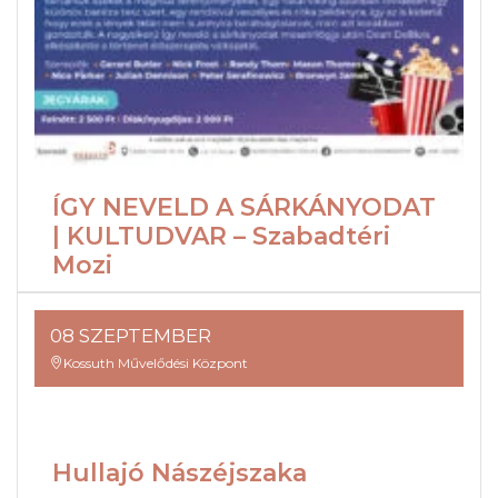
ÍGY NEVELD A SÁRKÁNYODAT
| KULTUDVAR – Szabadtéri
Mozi
08 SZEPTEMBER
Kossuth Művelődési Központ
Hullajó Nászéjszaka