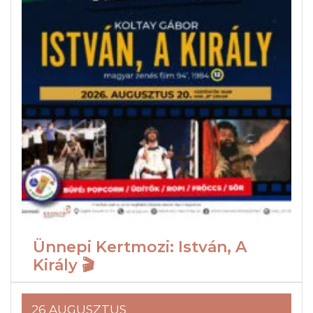
Ünnepi Kertmozi: István, A
Király 🎬
26 AUGUSZTUS