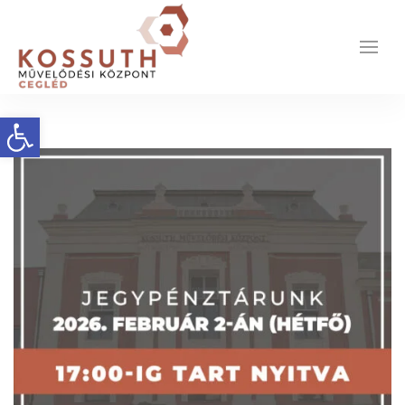
Eszköztár megnyitása