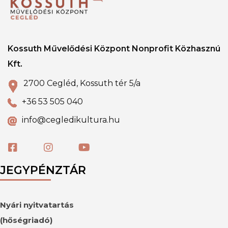
Kossuth Művelődési Központ Nonprofit Közhasznú
Kft.
2700 Cegléd, Kossuth tér 5/a
+36 53 505 040
info@cegledikultura.hu
JEGYPÉNZTÁR
Nyári nyitvatartás
(hőségriadó)