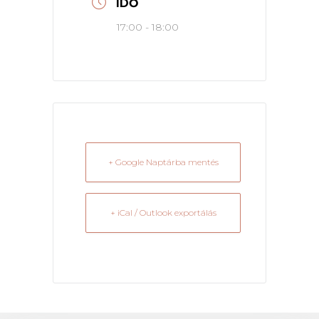
IDŐ
17:00 - 18:00
+ Google Naptárba mentés
+ iCal / Outlook exportálás