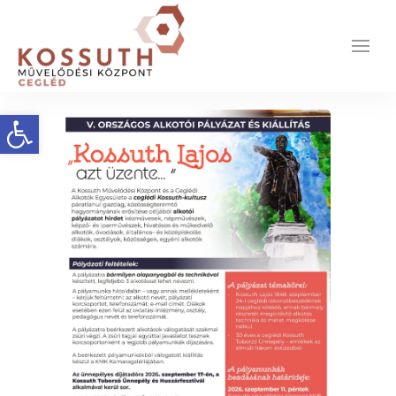
Eszköztár megnyitása