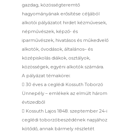
gazdag, közösségteremtő
hagyományának erősítése céljából
alkotói pályázatot hirdet kézművesek,
népművészek, képző- és
iparművészek, hivatásos és műkedvelő
alkotók, óvodások, általános– és
középiskolás diákok, osztályok,
közösségek, egyéni alkotók számára.
A pályázat témakörei:
 30 éves a ceglédi Kossuth Toborzó
Ünnepély – emlékek az elmúlt három
évtizedből
 Kossuth Lajos 1848. szeptember 24-i
ceglédi toborzóbeszédének napjához
kötődő, annak bármely részletét