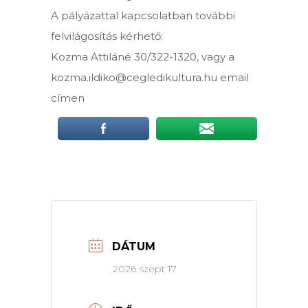
A pályázattal kapcsolatban további
felvilágosítás kérhető:
Kozma Attiláné 30/322-1320, vagy a
kozma.ildiko@cegledikultura.hu email
címen
DÁTUM
2026 szept 17