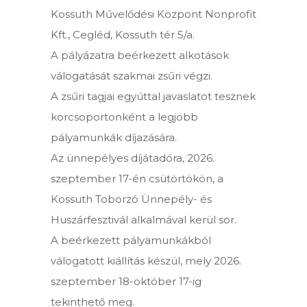
Kossuth Művelődési Központ Nonprofit
Kft., Cegléd, Kossuth tér 5/a.
A pályázatra beérkezett alkotások
válogatását szakmai zsűri végzi.
A zsűri tagjai egyúttal javaslatot tesznek
korcsoportonként a legjobb
pályamunkák díjazására.
Az ünnepélyes díjátadóra, 2026.
szeptember 17-én csütörtökön, a
Kossuth Toborzó Ünnepély- és
Huszárfesztivál alkalmával kerül sor.
A beérkezett pályamunkákból
válogatott kiállítás készül, mely 2026.
szeptember 18-október 17-ig
tekinthető meg.