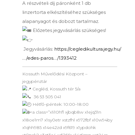
A részvételi díj páronként 1 db
linzertorta elkészítéséhez szükséges
alapanyagot és dobozt tartalmaz.
Előzetes jegyvásárlás szükséges!
Jegyvásárlás:
https://cegledikultura.jegy.hu/
…/edes-paros…/1393412
——————————————————————–
Kossuth Művelődési Központ –
jegypénztár
Cegléd, Kossuth tér 5/a
36 53 505 041
Hétfő–péntek: 10:00–18:00
<a class=”x1i10hfl xjbqb8w x1ejq31n
x18oe1m7 x1sy0etr xstzfhl x972fbf x10w94by
x1qhh985 x14e42zd x9f619 x1ypdohk