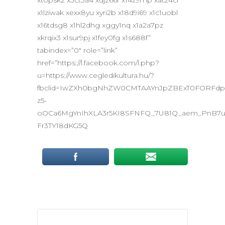
xt0psk2 x3ct3a4 xdj266r x14z9mp xat24cr
x1lziwak xexx8yu xyri2b x18d9i69 x1c1uobl
x16tdsg8 x1hl2dhg xggy1nq x1a2a7pz
xkrqix3 x1sur9pj x1fey0fg x1s688f”
tabindex=”0″ role=”link”
href=”https://l.facebook.com/l.php?
u=https://www.cegledikultura.hu/?
fbclid=IwZXh0bgNhZW0CMTAAYnJpZBExT0FORFdp
z5-
oOCa6MgYnIhXLA3r5KI8SFNFQ_7U81Q_aem_PnB7
Fr3TY18dKG5Q