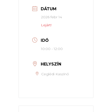
DÁTUM
2026 febr 14
Lejárt!
IDŐ
10:00 - 12:00
HELYSZÍN
Ceglédi Kaszinó