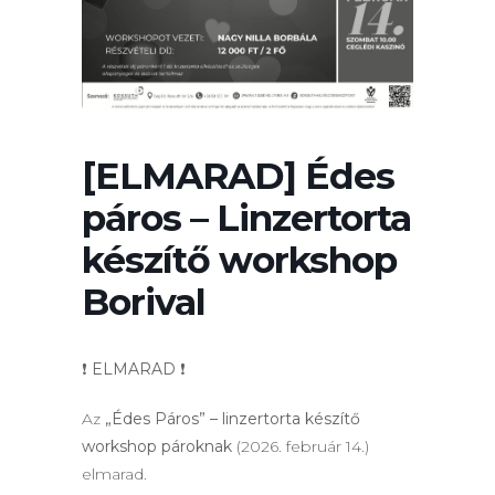
[ELMARAD] Édes
páros – Linzertorta
készítő workshop
Borival
❗️
ELMARAD
❗️
Az
„Édes Páros” – linzertorta készítő
workshop pároknak
(2026. február 14.)
elmarad.