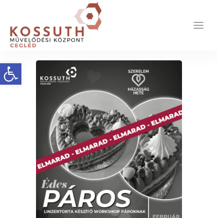
Eszköztár megnyitása