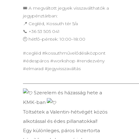
🎟 A megváltott jegyek visszaválthatók a
jegypénztárban:
📍 Cegléd, Kossuth tér 5/a
📞 +36 53 505 041
🕙 hétfő–péntek: 10:00–18:00
#cegléd #kossuthművelődésiközpont
#édespáros #workshop #rendezvény
#elmarad #jegyvisszaváltás
—————————————————————————
Szerelem és házasság hete a
KMK-ban
Töltsétek a Valentin-hétvégét közös
alkotással és édes pillanatokkal!
Egy különleges, páros linzertorta