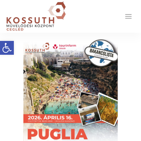
Eszköztár megnyitása