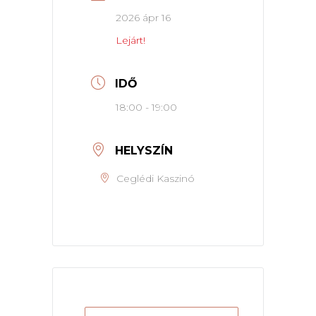
2026 ápr 16
Lejárt!
IDŐ
18:00 - 19:00
HELYSZÍN
Ceglédi Kaszinó