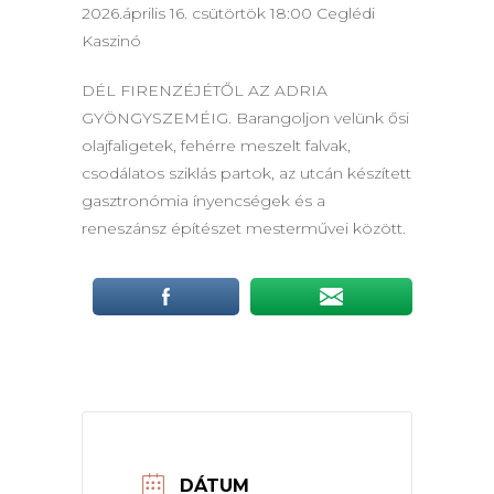
2026.április 16. csütörtök 18:00 Ceglédi
Kaszinó
DÉL FIRENZÉJÉTŐL AZ ADRIA
GYÖNGYSZEMÉIG. Barangoljon velünk ősi
olajfaligetek, fehérre meszelt falvak,
csodálatos sziklás partok, az utcán készített
gasztronómia ínyencségek és a
reneszánsz építészet mesterművei között.
DÁTUM