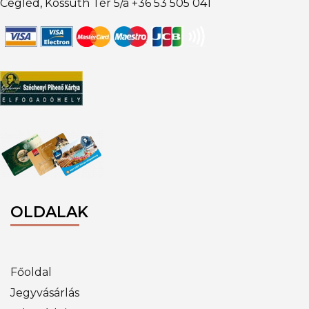
Cegléd, Kossuth Tér 5/a +36 53 505 041
OLDALAK
Főoldal
Jegyvásárlás